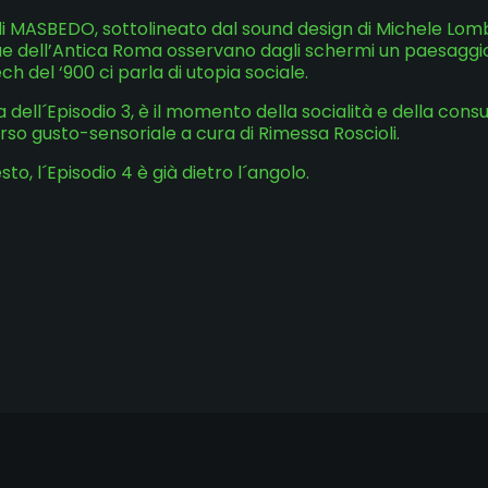
di MASBEDO, sottolineato dal sound design di Michele Lomba
atue dell’Antica Roma osservano dagli schermi un paesagg
h del ‘900 ci parla di utopia sociale.
da dell´Episodio 3, è il momento della socialità e della con
so gusto-sensoriale a cura di Rimessa Roscioli.
, l´Episodio 4 è già dietro l´angolo.