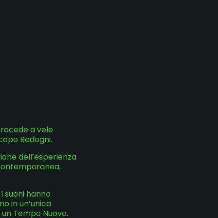
procede a vele
acopo Bedogni.
iche dell’esperienza
e contemporanea,
 I suoni hanno
no in un’unica
di un Tempo Nuovo.