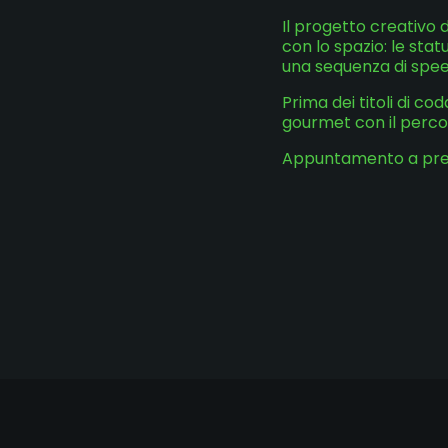
Il progetto creativo 
con lo spazio: le st
una sequenza di speec
Prima dei titoli di co
gourmet con il percor
Appuntamento a presto