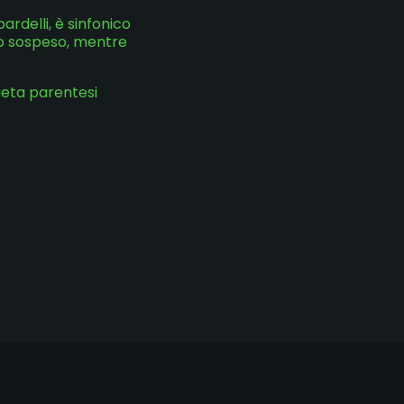
rdelli, è sinfonico
io sospeso, mentre
sueta parentesi